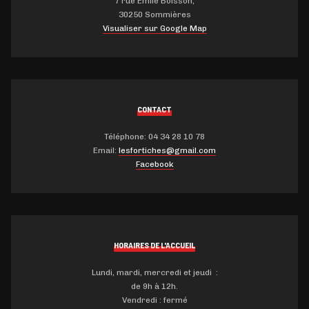
7 rue Emile Boisson,
30250 Sommières
Visualiser sur Google Map
CONTACT
Téléphone: 04 34 28 10 78
Email:
lesfortiches@gmail.com
Facebook
HORAIRES DE L'ACCUEIL
Lundi, mardi, mercredi et jeudi :
de 9h à 12h.
Vendredi : fermé